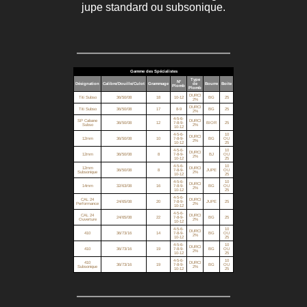
jupe standard ou subsonique.
Gamme des Spécialistes
Type
N°
Désignation
Calibre/Douille/Culot
Grammage
de
Bourre
Boite
Plomb
Plomb
DURCI
Titi Subso
36/50/08
18
10-12
BG
25
2%
DURCI
Titi Subso
36/50/08
17
8-9
BG
25
2%
4-5-6-
SP Cabane
DURCI
36/50/08
12
7-8-9-
BIOR
25
Subso
2%
10-12
4-5-6-
10
DURCI
12mm
36/50/08
10
7-8-9-
BG
OU
2%
10-12
25
4-5-6-
10
DURCI
12mm
36/50/08
8
7-8-9-
BJ
OU
2%
10-12
25
4-5-6-
10
12mm
DURCI
36/50/08
8
7-8-9-
JUPE
OU
Subsonique
2%
10-12
25
4-5-6-
10
DURCI
14mm
32/63/08
16
7-8-9-
BG
OU
2%
10-12
25
4-5-6-
CAL 24
DURCI
24/65/08
20
7-8-9-
JUPE
25
Performance
2%
10-12
4-5-6-
CAL 24
DURCI
24/65/08
22
7-8-9-
BG
25
Ouverture
2%
10-12
4-5-6-
10
DURCI
410
36/73/16
14
7-8-9-
BG
OU
2%
10-12
25
4-5-6-
10
DURCI
410
36/73/16
19
7-8-9-
BG
OU
2%
10-12
25
4-5-6-
10
410
DURCI
36/73/16
19
7-8-9-
BG
OU
Subsonique
2%
10-12
25